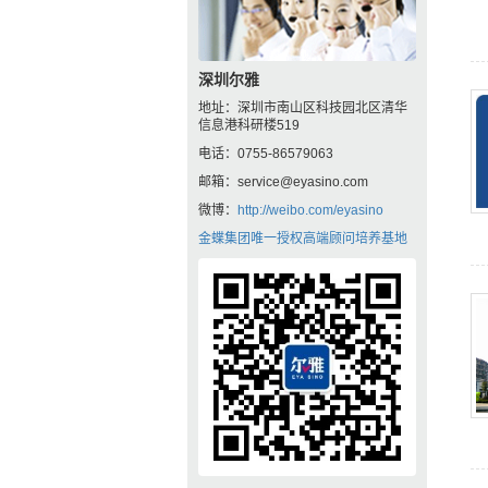
深圳尔雅
地址：深圳市南山区科技园北区清华
信息港科研楼519
电话：0755-86579063
邮箱：service@eyasino.com
微博：
http://weibo.com/eyasino
金蝶集团唯一授权高端顾问培养基地