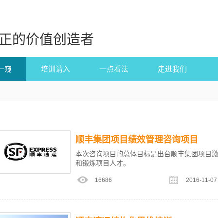
正的价值创造者
一窥
培训请入
一点看法
走进我们
顺丰集团项目绩效管理咨询项目
本次咨询项目的总体目标是出台顺丰集团项目
和锻炼项目人才。
16686
2016-11-07