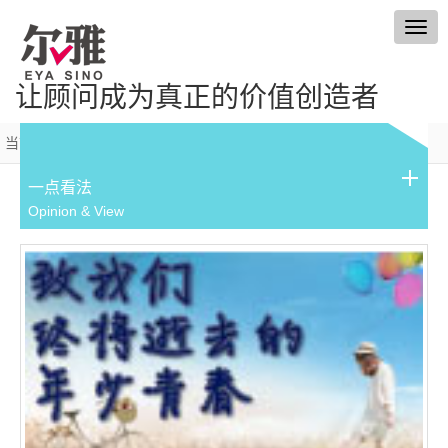
Togg
navig
让顾问成为真正的价值创造者
当前位置：
首页
>
一点看法
>
行业资讯
一点看法
Opinion & View