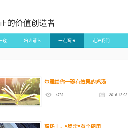
正的价值创造者
一窥
培训请入
一点看法
走进我们
尔雅给你一碗有效果的鸡汤
4731
2016-12-08
职场上，“稳定”有个卵用