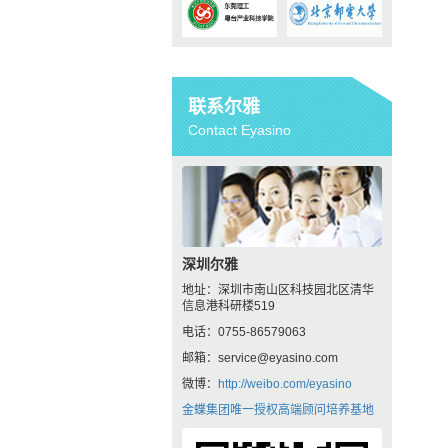
联系尔雅
Contact Eyasino
深圳尔雅
地址：深圳市南山区科技园北区清华
信息港科研楼519
电话：0755-86579063
邮箱：service@eyasino.com
微博：
http://weibo.com/eyasino
金蝶集团唯一授权高端顾问培养基地