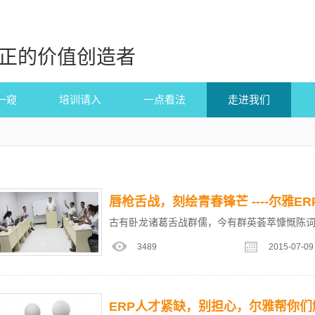
正的价值创造者
一窥
培训请入
一点看法
走进我们
唇枪舌战，刻绘青春锋芒 ----尔雅
古有卧龙诸葛舌战群儒，今有群英荟萃慷慨陈
3489
2015-07-09
ERP人才紧缺，别担心，尔雅帮你们