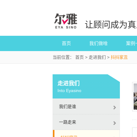
让顾问成为真
首页
我们做啥
案例
当前位置：
首页
>
走进我们
>
抖抖家丑
走进我们
Into Eyasino
我们是谁
一路走来