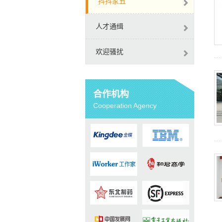
抖抖家丑
人才通缉
欢迎骚扰
合作机构
Cooperation Agency