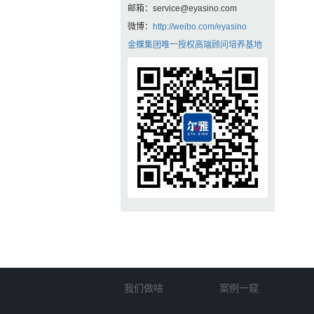
邮箱：service@eyasino.com
微博：
http://weibo.com/eyasino
金蝶集团唯一授权高端顾问培养基地
我们做啥
案例一窥