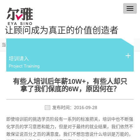
Togg
navig
让顾问成为真正的价值创造者
当前位置：
首页
>
培训请入
>
年薪13W+必读
培训请入
Project Training
有些人培训后年薪10W+，有些人却只
拿了我们保底的6W，原因何在？
发布时间：
2016-09-28
即使培训前的挑选学员阶段有一系列的标准把关，培训中也不断强
化学员的学习意愿和能力，但是对于最终的就业结果，我们依然不
敢保证说百分之百的满意度。我们不想忽悠说什么培训是万能的，